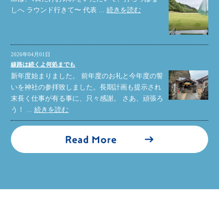
しへ ラウンド行きて〜 代表 ...
続きを読む
2026年04月01日
線路は続くよ何処までも
新年度始まりました。 前年度のお礼と今年度の誓
いを神社の参拝致しました。長期計画も提示され
末長く仕事が有る事に、只々感謝。 さあ、頑張ろ
う！ ...
続きを読む