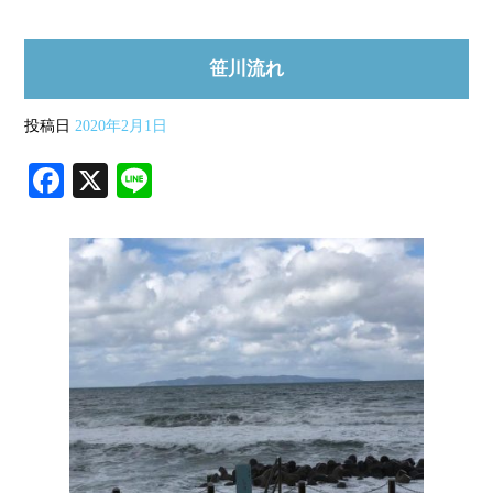
笹川流れ
投稿日
2020年2月1日
Fa
X
Li
ce
ne
bo
ok